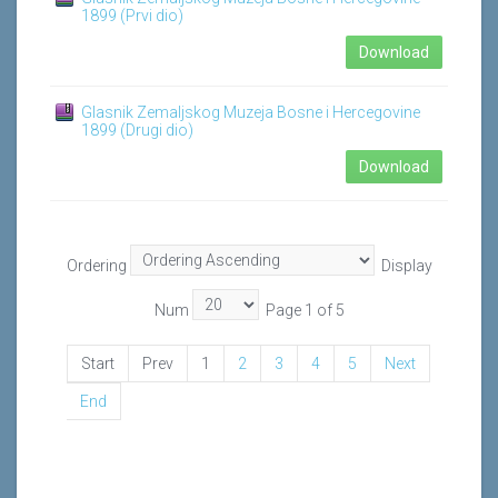
1899 (Prvi dio)
Download
Glasnik Zemaljskog Muzeja Bosne i Hercegovine
1899 (Drugi dio)
Download
Ordering
Display
Num
Page 1 of 5
Start
Prev
1
2
3
4
5
Next
End